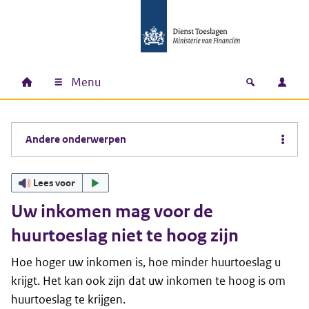
Ga naar hoofdinhoud
Ga direct naar hoofdnavigatie
Ga direct naar footer
Menu
Home
Open zoek
Inlo
Hoofdnavigatie
Andere onderwerpen
Lees voor
Uw inkomen mag voor de
huurtoeslag niet te hoog zijn
Hoe hoger uw inkomen is, hoe minder huurtoeslag u
krijgt. Het kan ook zijn dat uw inkomen te hoog is om
huurtoeslag te krijgen.