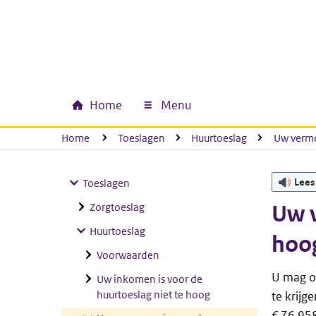
Ga naar hoofdinhoud
Ga direct naar hoofdnavigatie
Ga direct naar footer
Home
Menu
Hoofdnavigatie
U bevindt zich hier:
Home
Toeslagen
Huurtoeslag
Uw vermo
Lees
Toeslagen
Zorgtoeslag
Uw v
Huurtoeslag
hoog
Voorwaarden
U mag o
Uw inkomen is voor de
huurtoeslag niet te hoog
te krijg
€ 76.95