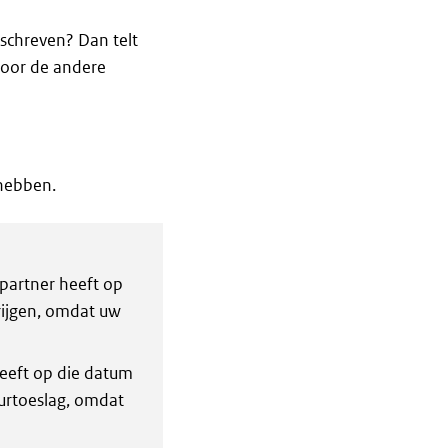
eschreven? Dan telt
voor de andere
hebben.
partner heeft op
rijgen, omdat uw
eeft op die datum
urtoeslag, omdat