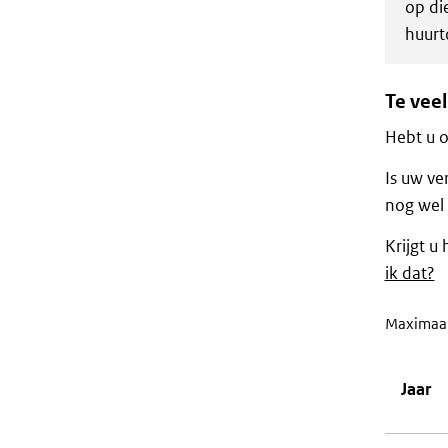
op di
huurt
Te vee
Hebt u o
Is uw ve
nog wel 
Krijgt u
ik dat?
Maximaal 
Jaar