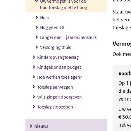
Uw vermogen is voor de
huurtoeslag niet te hoog
Staat uw
Huur
het verm
toeslage
Nog geen 18
Langer dan 1 jaar buitenshuis
Vermo
Verzorging thuis
Ook med
Kinderopvangtoeslag
Kindgebonden budget
Voor
Hoe werken toeslagen?
Op 1 
Toeslag aanvragen
die d
Wijzigingen doorgeven
vermo
Toeslag stopzetten
Uw ve
€ 50.
het v
Nieuws