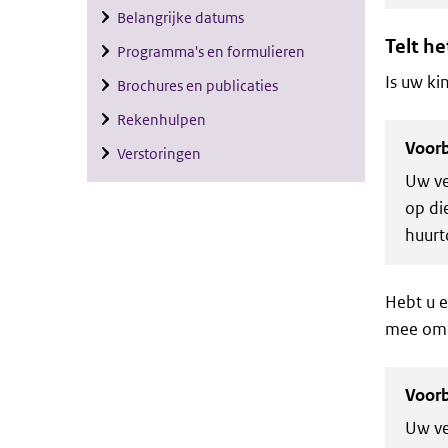
Belangrijke datums
Telt h
Programma's en formulieren
Is uw ki
Brochures en publicaties
Rekenhulpen
Voor
Verstoringen
Uw ve
op di
huurt
Hebt u e
mee omd
Voor
Uw ve