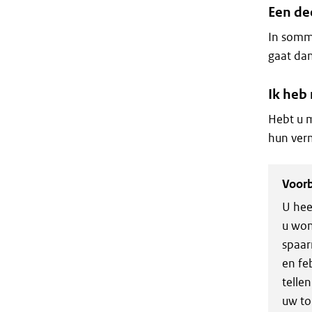
Een de
In sommi
gaat da
Ik heb
Hebt u m
hun ver
Voor
U hee
u won
spaar
en fe
telle
uw to