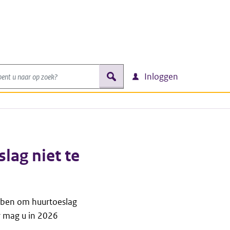
nt u naar op zoek?
zoek
Inloggen
ag niet te
ben om huurtoeslag
r mag u in 2026