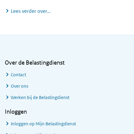
Zvw en werken, pensioen of uitkering
Lees verder over...
Algemene informatie
Over de Belastingdienst
Contact
Over ons
Werken bij de Belastingdienst
Inloggen
Inloggen op Mijn Belastingdienst