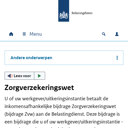
Ga naar hoofdinhoud
Ga direct naar hoofdnavigatie
Ga direct naar footer
Menu
Home
Open zoek
Inlo
Hoofdnavigatie
Andere onderwerpen
Lees voor
Zorgverzekeringswet
U of uw werkgever/uitkeringsinstantie betaalt de
inkomensafhankelijke bijdrage Zorgverzekeringswet
(bijdrage Zvw) aan de Belastingdienst. Deze bijdrage is
een bijdrage die u of uw werkgever/uitkeringsinstantie -