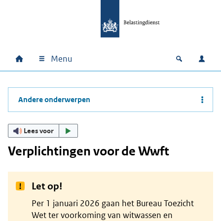
Ga naar hoofdinhoud
Ga direct naar hoofdnavigatie
Ga direct naar footer
Menu
Home
Open zoek
Inlo
Hoofdnavigatie
Andere onderwerpen
Lees voor
Verplichtingen voor de Wwft
Let op!
Per 1 januari 2026 gaan het Bureau Toezicht
Wet ter voorkoming van witwassen en