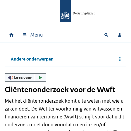
Ga naar hoofdinhoud
Ga direct naar hoofdnavigatie
Ga direct naar footer
Menu
Home
Open zoek
Inlo
Hoofdnavigatie
Andere onderwerpen
Lees voor
Cliëntenonderzoek voor de Wwft
Met het cliëntenonderzoek komt u te weten met wie u
zaken doet. De Wet ter voorkoming van witwassen en
financieren van terrorisme (Wwft) schrijft voor dat u dit
onderzoek moet doen voordat u een in- en/of