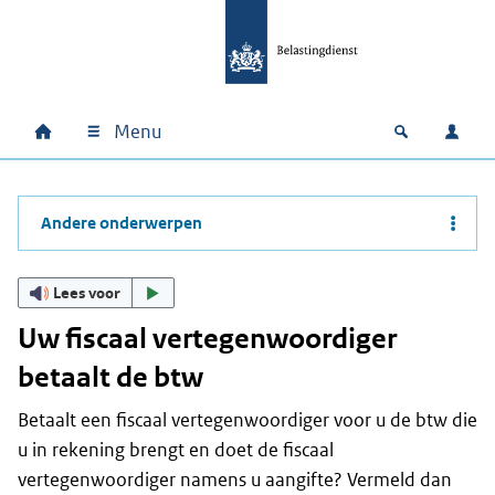
Ga naar hoofdinhoud
Ga direct naar hoofdnavigatie
Ga direct naar footer
Menu
Home
Open zoek
Inlo
Hoofdnavigatie
Andere onderwerpen
Lees voor
Uw fiscaal vertegenwoordiger
betaalt de btw
Betaalt een fiscaal vertegenwoordiger voor u de btw die
u in rekening brengt en doet de fiscaal
vertegenwoordiger namens u aangifte? Vermeld dan