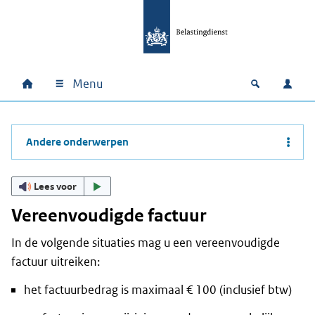
Ga naar hoofdinhoud
Ga direct naar hoofdnavigatie
Ga direct naar footer
Menu
Home
Open zoek
Inlo
Hoofdnavigatie
Andere onderwerpen
Lees voor
Vereenvoudigde factuur
In de volgende situaties mag u een vereenvoudigde
factuur uitreiken:
het factuurbedrag is maximaal € 100 (inclusief btw)