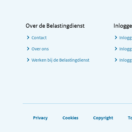
Algemene informatie
Over de Belastingdienst
Inlogg
Contact
Inlogg
Over ons
Inlogg
Werken bij de Belastingdienst
Inlog
Footer links
Privacy
Cookies
Copyright
T