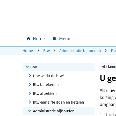
Ga naar hoofdinhoud
Ga direct naar hoofdnavigatie
Ga direct naar footer
Home
Menu
Hoofdnavigatie
U bevindt zich hier:
Home
Btw
Administratie bijhouden
Fa
Lees
Btw
Hoe werkt de btw?
U ge
Btw berekenen
Als u uw
Btw aftrekken
korting 
Btw-aangifte doen en betalen
omgaan
Administratie bijhouden
U zet 