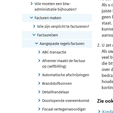
Wie moeten een btw-
Als u 
administratie bijhouden?
juiste
geen k
Facturen maken
staat.
Wie zijn verplicht te factureren?
kunnen
aanvul
Factuureisen
Aangepaste regels facturen
U zet 
Als uw
ABC-transactie
veel b
Afnemer maakt de factuur
die bt
op (selfbilling)
over d
Automatische afschrijvingen
bedra
houde
Brandstofbonnen
korti
Detailhandelaar
Zie oo
Doorlopende overeenkomst
Fiscaal vertegenwoordiger
Kredi