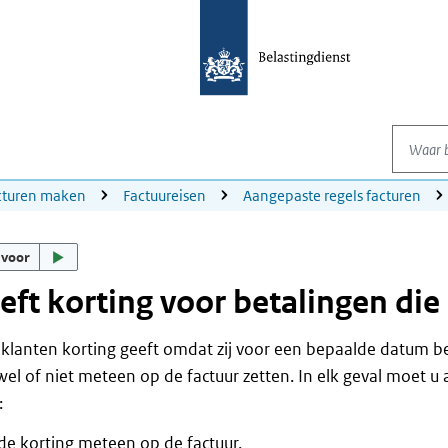
Waar be
cturen maken
Factuureisen
Aangepaste regels facturen
 voor
eft korting voor betalingen die o
 klanten korting geeft omdat zij voor een bepaalde datum be
wel of niet meteen op de factuur zetten. In elk geval moet 
:
de korting meteen op de factuur.