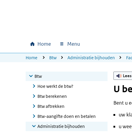
Ga naar hoofdinhoud
Ga direct naar hoofdnavigatie
Ga direct naar footer
Home
Menu
Hoofdnavigatie
U bevindt zich hier:
Home
Btw
Administratie bijhouden
Fa
Lees
Btw
Hoe werkt de btw?
U be
Btw berekenen
Bent u e
Btw aftrekken
uw kl
Btw-aangifte doen en betalen
u wee
Administratie bijhouden