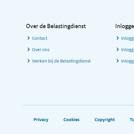
Algemene informatie
Over de Belastingdienst
Inlogg
Contact
Inlogg
Over ons
Inlogg
Werken bij de Belastingdienst
Inlog
Footer links
Privacy
Cookies
Copyright
T