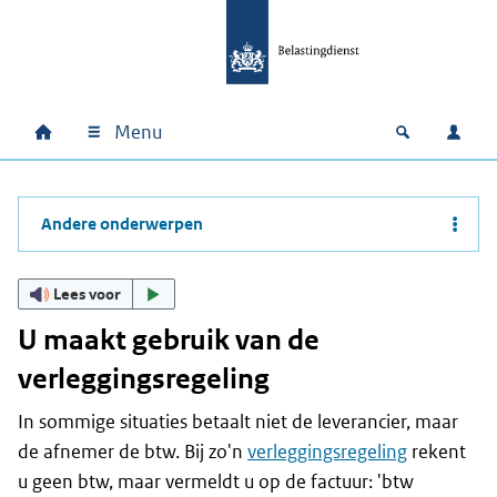
Ga naar hoofdinhoud
Ga direct naar hoofdnavigatie
Ga direct naar footer
Menu
Home
Open zoek
Inlo
Hoofdnavigatie
Andere onderwerpen
Lees voor
U maakt gebruik van de
verleggingsregeling
In sommige situaties betaalt niet de leverancier, maar
de afnemer de btw. Bij zo'n
verleggingsregeling
rekent
u geen btw, maar vermeldt u op de factuur: 'btw