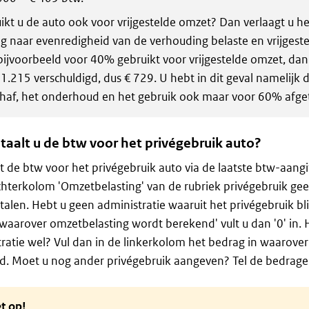
ikt u de auto ook voor vrijgestelde omzet? Dan verlaagt u he
g naar evenredigheid van de verhouding belaste en vrijgeste
bijvoorbeeld voor 40% gebruikt voor vrijgestelde omzet, da
 1.215 verschuldigd, dus € 729. U hebt in dit geval namelijk
haf, het onderhoud en het gebruik ook maar voor 60% afge
taalt u de btw voor het privégebruik auto?
t de btw voor het privégebruik auto via de laatste btw-aangi
chterkolom 'Omzetbelasting' van de rubriek privégebruik gee
alen. Hebt u geen administratie waaruit het privégebruik bli
waarover omzetbelasting wordt berekend' vult u dan '0' in. 
ratie wel? Vul dan in de linkerkolom het bedrag in waarove
. Moet u nog ander privégebruik aangeven? Tel de bedragen
t op!