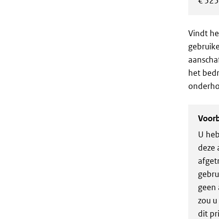
€ 525
Vindt he
gebruike
aanschaf
het bedr
onderhou
Voor
U heb
deze 
afget
gebru
geen 
zou u
dit p