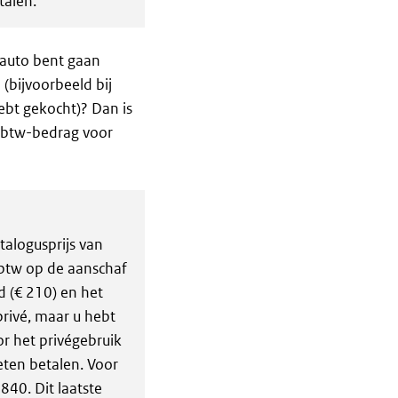
talen.
e auto bent gaan
(bijvoorbeeld bij
ebt gekocht)? Dan is
t btw-bedrag voor
talogusprijs van
 btw op de aanschaf
d (€ 210) en het
privé, maar u hebt
or het privégebruik
ten betalen. Voor
840. Dit laatste