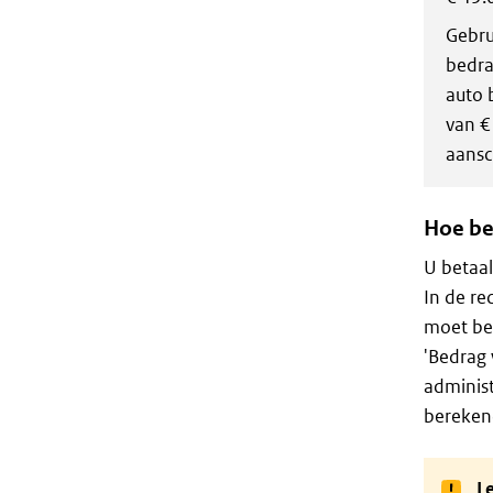
Gebru
bedra
auto 
van €
aansc
Hoe be
U betaal
In de re
moet bet
'Bedrag 
administ
berekend
Le