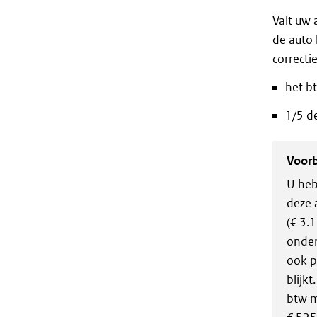
Valt uw 
de auto 
correcti
het b
1/5 d
Voor
U heb
deze 
(€ 3.
onder
ook p
blijk
btw m