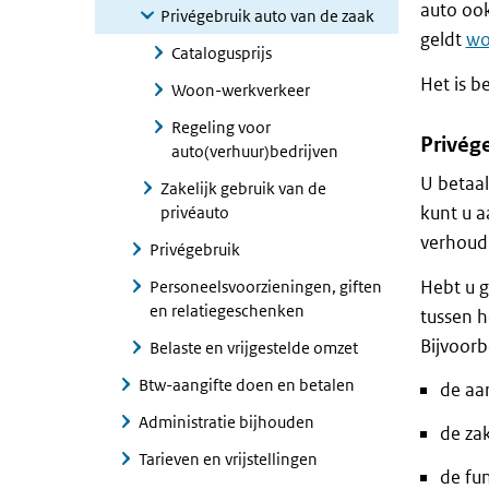
auto ook
Privégebruik auto van de zaak
geldt
wo
Catalogusprijs
Het is b
Woon-werkverkeer
Regeling voor
Privég
auto(verhuur)bedrijven
U betaal
Zakelijk gebruik van de
kunt u a
privéauto
verhoudi
Privégebruik
Hebt u g
Personeelsvoorzieningen, giften
en relatiegeschenken
tussen h
Bijvoorb
Belaste en vrijgestelde omzet
Btw-aangifte doen en betalen
de aa
Administratie bijhouden
de za
Tarieven en vrijstellingen
de fu