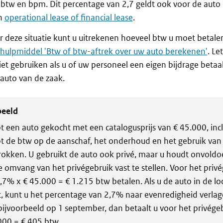
f btw en bpm. Dit percentage van 2,7 geldt ook voor de auto 
an
operational lease of financial lease
.
 deze situatie kunt u uitrekenen hoeveel btw u moet betale
hulpmiddel 'Btw of btw-aftrek over uw auto berekenen'
. Le
iet gebruiken als u of uw personeel een eigen bijdrage betaa
auto van de zaak.
beeld
t een auto gekocht met een catalogusprijs van € 45.000, inc
t de btw op de aanschaf, het onderhoud en het gebruik van 
rokken. U gebruikt de auto ook privé, maar u houdt onvoldo
 omvang van het privégebruik vast te stellen. Voor het priv
,7% x € 45.000 = € 1.215 btw betalen. Als u de auto in de lo
, kunt u het percentage van 2,7% naar evenredigheid verlag
bijvoorbeeld op 1 september, dan betaalt u voor het privége
000 = € 405 btw.