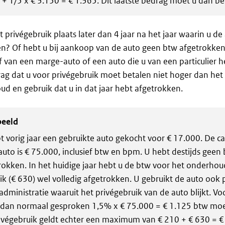
 + 1/5 x € 3.150 = € 1.365. Dit laatste bedrag moet u dan be
t privégebruik plaats later dan 4 jaar na het jaar waarin u d
n? Of hebt u bij aankoop van de auto geen btw afgetrokken 
 van een marge-auto of een auto die u van een particulier h
ag dat u voor privégebruik moet betalen niet hoger dan he
d en gebruik dat u in dat jaar hebt afgetrokken.
beeld
t vorig jaar een gebruikte auto gekocht voor € 17.000. De ca
auto is € 75.000, inclusief btw en bpm. U hebt destijds geen
rokken. In het huidige jaar hebt u de btw voor het onderhou
ik (€ 630) wel volledig afgetrokken. U gebruikt de auto ook 
administratie waaruit het privégebruik van de auto blijkt. Vo
 dan normaal gesproken 1,5% x € 75.000 = € 1.125 btw moe
rivégebruik geldt echter een maximum van € 210 + € 630 = € 