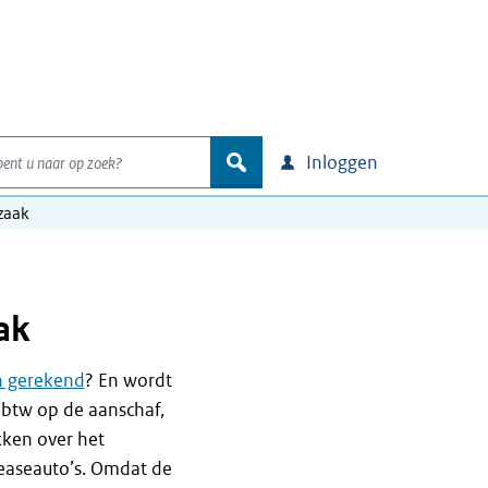
nt u naar op zoek?
zoek
Inloggen
zaak
ak
n gerekend
? En wordt
 btw op de aanschaf,
kken over het
leaseauto’s. Omdat de