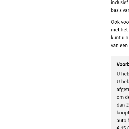
inclusie
basis v
Ook voor
met het
kunt u n
van een 
Voor
U heb
U heb
afget
om de
dan 2
koopt
auto 
€ 45.