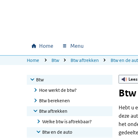
Ga naar hoofdinhoud
Ga direct naar hoofdnavigatie
Ga direct naar footer
Home
Menu
Hoofdnavigatie
U bevindt zich hier:
Home
Btw
Btw aftrekken
Btw en de au
Lees
Btw
Hoe werkt de btw?
Btw 
Btw berekenen
Hebt u 
Btw aftrekken
deze aut
Welke btw is aftrekbaar?
het onde
Btw en de auto
gedeelte