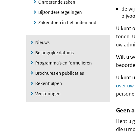
Onroerende zaken
de wi
Bijzondere regelingen
bijvo
Zakendoen in het buitenland
U kunt o
tonen. U
Nieuws
uw admin
Belangrijke datums
Wilt u w
Programma's en formulieren
beoorde
Brochures en publicaties
U kunt 
Rekenhulpen
over uw
personee
Verstoringen
Geen ad
Hebt u g
die u mo