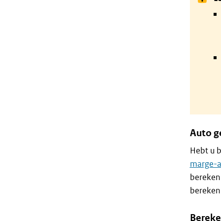
Auto g
Hebt u b
marge-a
berekeni
berekeni
Bereke