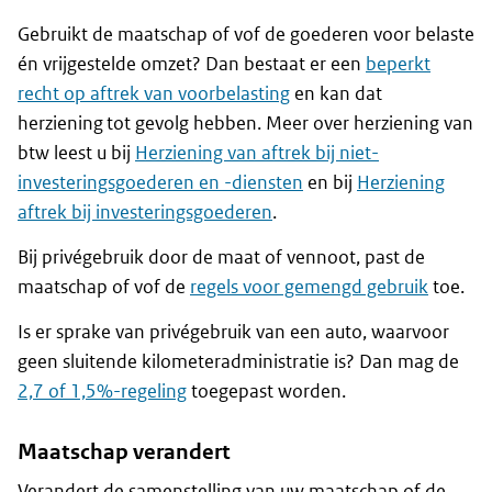
Gebruikt de maatschap of vof de goederen voor belaste
én vrijgestelde omzet? Dan bestaat er een
beperkt
recht op aftrek van voorbelasting
en kan dat
herziening tot gevolg hebben. Meer over herziening van
btw leest u bij
Herziening van aftrek bij niet-
investeringsgoederen en -diensten
en bij
Herziening
aftrek bij investeringsgoederen
.
Bij privégebruik door de maat of vennoot, past de
maatschap of vof de
regels voor gemengd gebruik
toe.
Is er sprake van privégebruik van een auto, waarvoor
geen sluitende kilometeradministratie is? Dan mag de
2,7 of 1,5%-regeling
toegepast worden.
Maatschap verandert
Verandert de samenstelling van uw maatschap of de