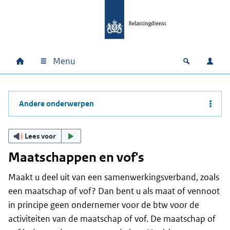
Ga naar hoofdinhoud
Ga direct naar hoofdnavigatie
Ga direct naar footer
Menu
Home
Open zoek
Inlo
Hoofdnavigatie
Andere onderwerpen
Lees voor
Maatschappen en vof's
Maakt u deel uit van een samenwerkingsverband, zoals
een maatschap of vof? Dan bent u als maat of vennoot
in principe geen ondernemer voor de btw voor de
activiteiten van de maatschap of vof. De maatschap of