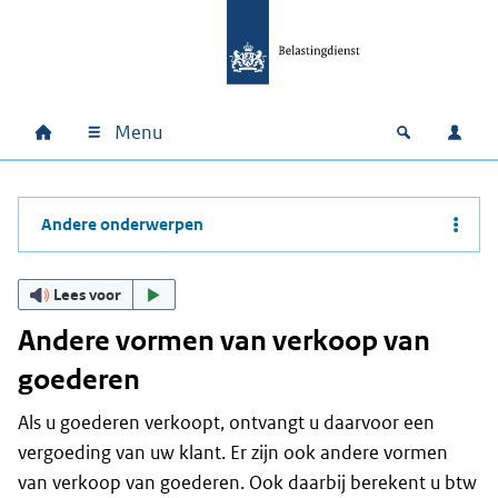
Ga naar hoofdinhoud
Ga direct naar hoofdnavigatie
Ga direct naar footer
Menu
Home
Open zoek
Inlo
Hoofdnavigatie
Andere onderwerpen
Lees voor
Andere vormen van verkoop van
goederen
Als u goederen verkoopt, ontvangt u daarvoor een
vergoeding van uw klant. Er zijn ook andere vormen
van verkoop van goederen. Ook daarbij berekent u btw