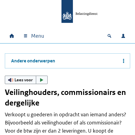
Ga naar hoofdinhoud
Ga direct naar hoofdnavigatie
Ga direct naar footer
Menu
Home
Open zoek
Inlo
Hoofdnavigatie
Andere onderwerpen
Lees voor
Veilinghouders, commissionairs en
dergelijke
Verkoopt u goederen in opdracht van iemand anders?
Bijvoorbeeld als veilinghouder of als commissionair?
Voor de btw zijn er dan 2 leveringen. U koopt de