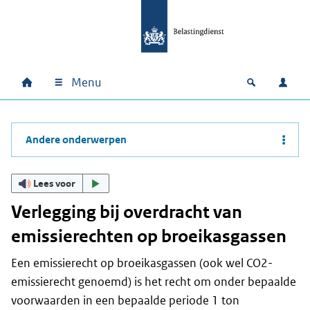
Ga naar hoofdinhoud
Ga direct naar hoofdnavigatie
Ga direct naar footer
Menu
Home
Open zoek
Inlo
Hoofdnavigatie
Andere onderwerpen
Lees voor
Verlegging bij overdracht van
emissierechten op broeikasgassen
Een emissierecht op broeikasgassen (ook wel CO2-
emissierecht genoemd) is het recht om onder bepaalde
voorwaarden in een bepaalde periode 1 ton