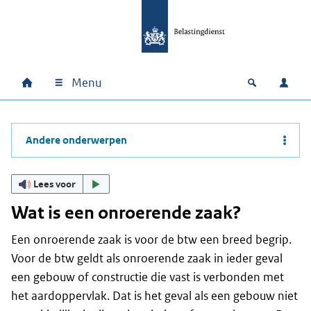
Ga naar hoofdinhoud
Ga direct naar hoofdnavigatie
Ga direct naar footer
Menu
Home
Open zoek
Inlo
Hoofdnavigatie
Andere onderwerpen
Lees voor
Wat is een onroerende zaak?
Een onroerende zaak is voor de btw een breed begrip.
Voor de btw geldt als onroerende zaak in ieder geval
een gebouw of constructie die vast is verbonden met
het aardoppervlak. Dat is het geval als een gebouw niet