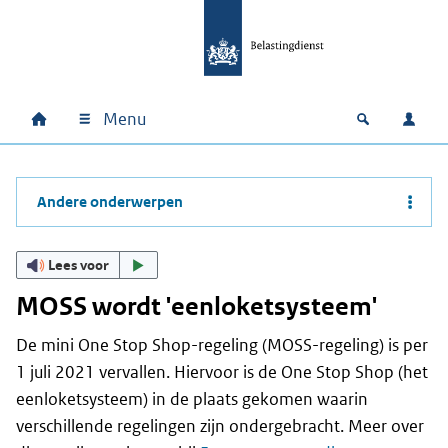
Ga naar hoofdinhoud
Ga direct naar hoofdnavigatie
Ga direct naar footer
Menu
Home
Open zoek
Inlo
Hoofdnavigatie
Andere onderwerpen
Lees voor
MOSS wordt 'eenloketsysteem'
De mini One Stop Shop-regeling (MOSS-regeling) is per
1 juli 2021 vervallen. Hiervoor is de One Stop Shop (het
eenloketsysteem) in de plaats gekomen waarin
verschillende regelingen zijn ondergebracht. Meer over