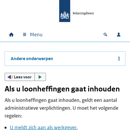
Ga naar hoofdinhoud
Ga direct naar hoofdnavigatie
Ga direct naar footer
Menu
Home
Open zoek
Inlo
Hoofdnavigatie
Andere onderwerpen
Lees voor
Als u loonheffingen gaat inhouden
Als u loonheffingen gaat inhouden, geldt een aantal
administratieve verplichtingen. U moet het volgende
regelen:
U meldt zich aan als werkgever.