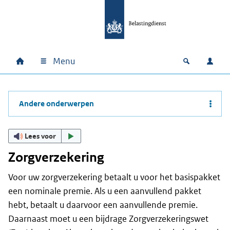
Ga naar hoofdinhoud
Ga direct naar hoofdnavigatie
Ga direct naar footer
Menu
Home
Open zoek
Inlo
Hoofdnavigatie
Andere onderwerpen
Lees voor
Zorgverzekering
Voor uw zorgverzekering betaalt u voor het basispakket
een nominale premie. Als u een aanvullend pakket
hebt, betaalt u daarvoor een aanvullende premie.
Daarnaast moet u een bijdrage Zorgverzekeringswet