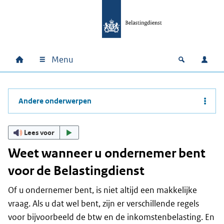
Ga naar hoofdinhoud
Ga direct naar hoofdnavigatie
Ga direct naar footer
Menu
Home
Open zoek
Inlo
Hoofdnavigatie
Andere onderwerpen
Lees voor
Weet wanneer u ondernemer bent
voor de Belastingdienst
Of u ondernemer bent, is niet altijd een makkelijke
vraag. Als u dat wel bent, zijn er verschillende regels
voor bijvoorbeeld de btw en de inkomstenbelasting. En