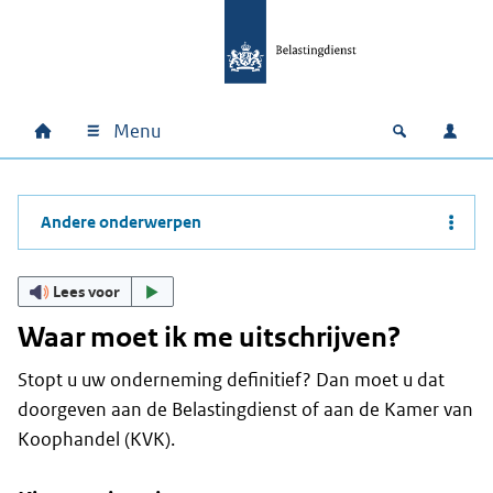
Ga naar hoofdinhoud
Ga direct naar hoofdnavigatie
Ga direct naar footer
Menu
Home
Open zoek
Inlo
Hoofdnavigatie
Andere onderwerpen
Lees voor
Waar moet ik me uitschrijven?
Stopt u uw onderneming definitief? Dan moet u dat
doorgeven aan de Belastingdienst of aan de Kamer van
Koophandel (KVK).