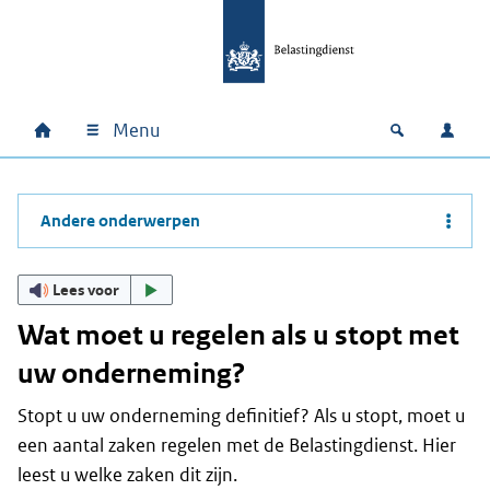
Ga naar hoofdinhoud
Ga direct naar hoofdnavigatie
Ga direct naar footer
Menu
Home
Open zoek
Inlo
Hoofdnavigatie
Andere onderwerpen
Lees voor
Wat moet u regelen als u stopt met
uw onderneming?
Stopt u uw onderneming definitief? Als u stopt, moet u
een aantal zaken regelen met de Belastingdienst. Hier
leest u welke zaken dit zijn.