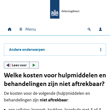
Ga naar hoofdinhoud
Ga direct naar hoofdnavigatie
Ga direct naar footer
Menu
Home
Open zoek
Inlo
Hoofdnavigatie
Andere onderwerpen
Lees voor
Welke kosten voor hulpmiddelen en
behandelingen zijn niet aftrekbaar?
De kosten voor de volgende (hulp)middelen en
behandelingen zijn
niet aftrekbaar
:
een rollator, looprek, krukken, loophulp met 3 of 4