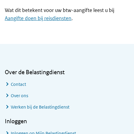
Wat dit betekent voor uw btw-aangifte leest u bij
Aangifte doen bij reisdiensten
.
Algemene informatie
Over de Belastingdienst
Contact
Over ons
Werken bij de Belastingdienst
Inloggen
Inloggen op Mijn Belastingdienst