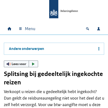
Ga naar hoofdinhoud
Ga direct naar hoofdnavigatie
Ga direct naar footer
Menu
Home
Open zoek
Inlo
Hoofdnavigatie
Andere onderwerpen
Lees voor
Splitsing bij gedeeltelijk ingekochte
reizen
Verkoopt u reizen die u gedeeltelijk hebt ingekocht?
Dan geldt de reisbureauregeling niet voor het deel dat u
zelf hebt verzorgd. Voor uw btw-aangifte moet u deze