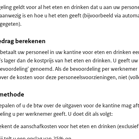
eling geldt voor al het eten en drinken dat u aan uw personee
aanwezig is en hoe u het eten geeft (bijvoorbeeld via autom
gegeten).
drag berekenen
betaalt uw personeel in uw kantine voor eten en drinken e
elfs lager dan de kostprijs van het eten en drinken. U geeft 
evoordeling' genoemd. Als de bevoordeling per werknemer p
over de kosten voor deze personeelsvoorzieningen, niet (voll
methode
palen of u de btw over de uitgaven voor de kantine mag aft
ling u per werknemer geeft. U doet dit als volgt:
ekent de aanschafkosten voor het eten en drinken (exclusief
j telt u een opslag van 25% op.