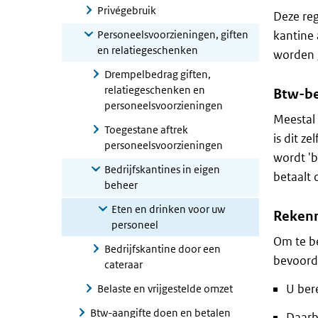
Privégebruik
Deze reg
Personeelsvoorzieningen, giften
kantine 
en relatiegeschenken
worden 
Drempelbedrag giften,
relatiegeschenken en
Btw-be
personeelsvoorzieningen
Meestal 
Toegestane aftrek
is dit z
personeelsvoorzieningen
wordt 'b
Bedrijfskantines in eigen
betaalt 
beheer
Eten en drinken voor uw
Reken
personeel
Om te be
Bedrijfskantine door een
bevoorde
cateraar
U ber
Belaste en vrijgestelde omzet
Btw-aangifte doen en betalen
Daarbi