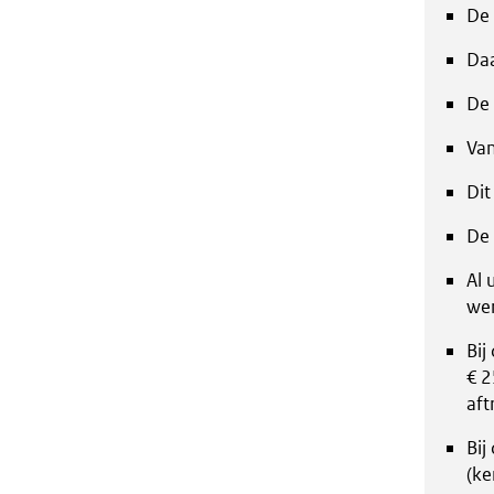
De 
Daa
De 
Van
Dit
De 
Al 
wer
Bij
€ 2
aft
Bij
(ke