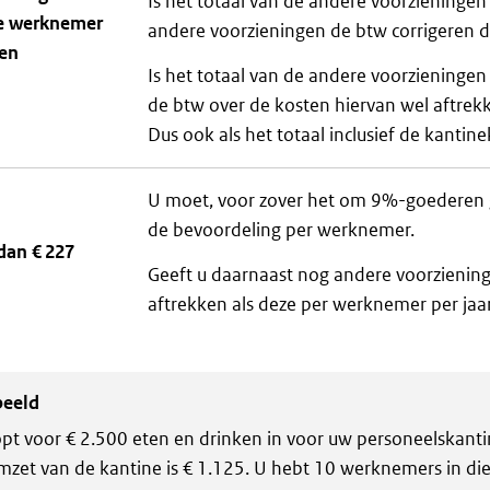
Is het totaal van de andere voorzieninge
e werknemer
andere voorzieningen de btw corrigeren d
en
Is het totaal van de andere voorziening
de btw over de kosten hiervan wel aftrek
Dus ook als het totaal inclusief de kantin
U moet, voor zover het om 9%-goederen g
de bevoordeling per werknemer.
dan € 227
Geeft u daarnaast nog andere voorzienin
aftrekken als deze per werknemer per jaar
beeld
pt voor € 2.500 eten en drinken in voor uw personeelskanti
zet van de kantine is € 1.125. U hebt 10 werknemers in di