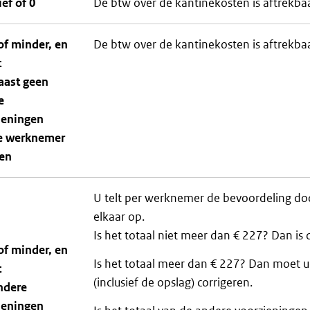
ef of 0
De btw over de kantinekosten is aftrekbaa
of minder, en
De btw over de kantinekosten is aftrekbaa
t
aast geen
e
ieningen
e werknemer
en
U telt per werknemer de bevoordeling doo
elkaar op.
Is het totaal niet meer dan € 227? Dan is
of minder, en
Is het totaal meer dan € 227? Dan moet 
t
(inclusief de opslag) corrigeren.
ndere
ieningen