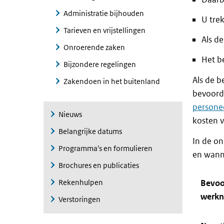
Administratie bijhouden
U trek
Tarieven en vrijstellingen
Als de
Onroerende zaken
Het b
Bijzondere regelingen
Als de b
Zakendoen in het buitenland
bevoord
persone
Nieuws
kosten v
Belangrijke datums
In de on
Programma's en formulieren
en wanne
Brochures en publicaties
Rekenhulpen
Bevoo
werk
Verstoringen