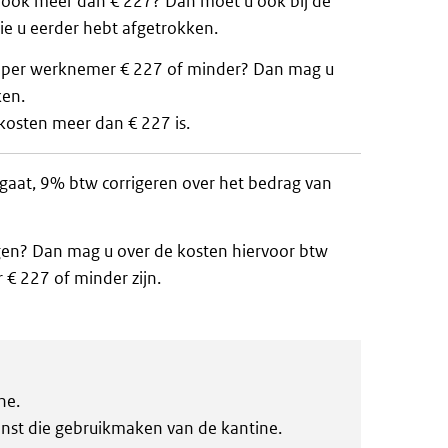
n ook meer dan € 227? Dan moet u ook bij de
ie u eerder hebt afgetrokken.
en per werknemer € 227 of minder? Dan mag u
ken.
ekosten meer dan € 227 is.
aat, 9% btw corrigeren over het bedrag van
gen? Dan mag u over de kosten hiervoor btw
 € 227 of minder zijn.
ne.
enst die gebruikmaken van de kantine.