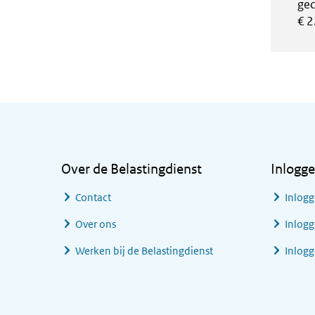
gec
€ 2
Algemene informatie
Over de Belastingdienst
Inlogg
Contact
Inlogg
Over ons
Inlogg
Werken bij de Belastingdienst
Inlog