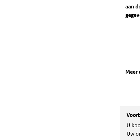
aan d
gegev
Meer 
Voor
U koo
Uw om