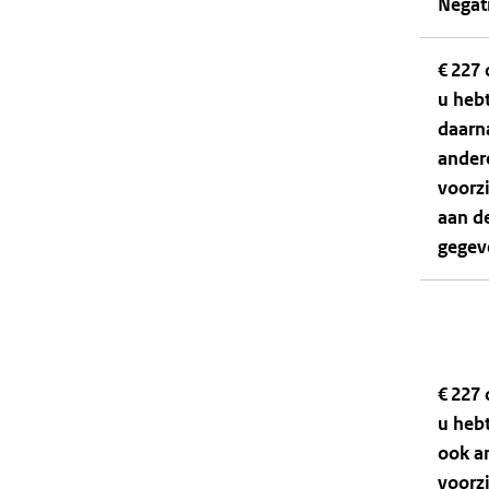
Negati
€ 227 
u heb
daarn
ander
voorz
aan d
gegev
€ 227 
u heb
ook a
voorz