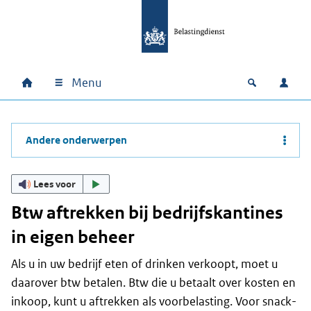
Ga naar hoofdinhoud
Ga direct naar hoofdnavigatie
Ga direct naar footer
Menu
Home
Open zoek
Inlo
Hoofdnavigatie
Andere onderwerpen
Lees voor
Btw aftrekken bij bedrijfskantines
in eigen beheer
Als u in uw bedrijf eten of drinken verkoopt, moet u
daarover btw betalen. Btw die u betaalt over kosten en
inkoop, kunt u aftrekken als voorbelasting. Voor snack-