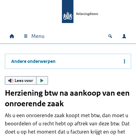
Ga naar hoofdinhoud
Ga direct naar hoofdnavigatie
Ga direct naar footer
Menu
Home
Open zoek
Inlo
Hoofdnavigatie
Andere onderwerpen
Lees voor
Herziening btw na aankoop van een
onroerende zaak
Als u een onroerende zaak koopt met btw, dan moet u
beoordelen of u recht hebt op aftrek van deze btw. Dat
doet u op het moment dat u facturen krijgt en op het