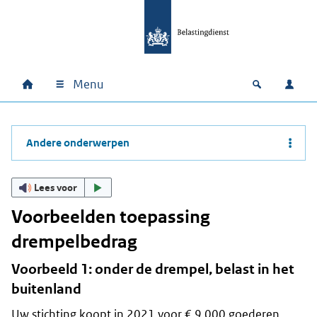
Ga naar hoofdinhoud
Ga direct naar hoofdnavigatie
Ga direct naar footer
Menu
Home
Open zoek
Inlo
Hoofdnavigatie
Andere onderwerpen
Lees voor
Voorbeelden toepassing
drempelbedrag
Voorbeeld 1: onder de drempel, belast in het
buitenland
Uw stichting koopt in 2021 voor € 9.000 goederen