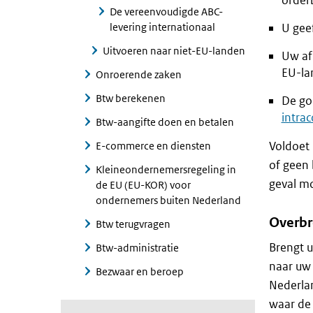
order
De vereenvoudigde ABC-
levering internationaal
U gee
Uitvoeren naar niet-EU-landen
Uw af
EU-la
Onroerende zaken
Btw berekenen
De go
intra
Btw-aangifte doen en betalen
Voldoet 
E-commerce en diensten
of geen 
Kleineondernemersregeling in
geval m
de EU (EU-KOR) voor
ondernemers buiten Nederland
Overbr
Btw terugvragen
Brengt u
Btw-administratie
naar uw 
Bezwaar en beroep
Nederlan
waar de