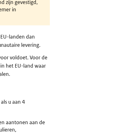
 zijn gevestigd,
emer in
 EU-landen dan
autaire levering.
voor voldoet. Voor de
in het EU-land waar
alen.
als u aan 4
nen aantonen aan de
lieren,