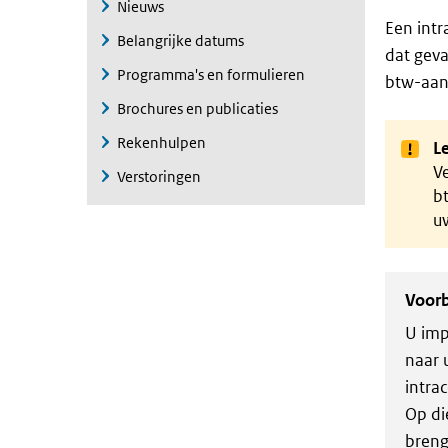
Nieuws
Een intr
Belangrijke datums
dat geva
Programma's en formulieren
btw-aan
Brochures en publicaties
Rekenhulpen
Le
V
Verstoringen
b
u
Voor
U imp
naar 
intra
Op di
breng