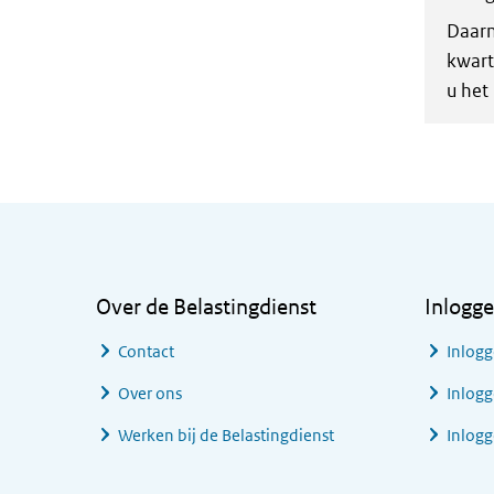
Daarn
kwart
u het
Algemene informatie
Over de Belastingdienst
Inlogg
Contact
Inlogg
Over ons
Inlogg
Werken bij de Belastingdienst
Inlog