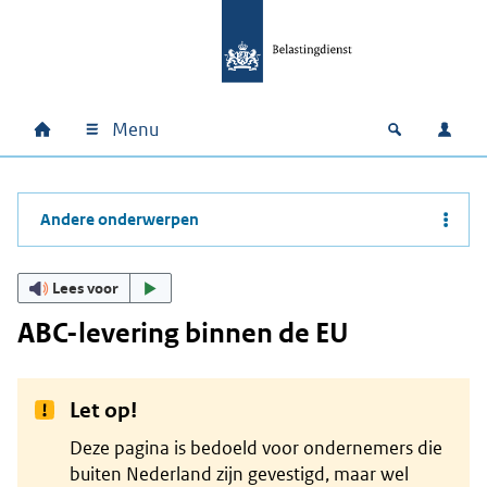
Ga naar hoofdinhoud
Ga direct naar hoofdnavigatie
Ga direct naar footer
Menu
Home
Open zoek
Inlo
Hoofdnavigatie
Andere onderwerpen
Lees voor
ABC-levering binnen de EU
Let op!
Deze pagina is bedoeld voor ondernemers die
buiten Nederland zijn gevestigd, maar wel