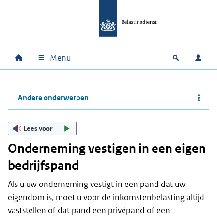
Ga naar hoofdinhoud
Ga direct naar hoofdnavigatie
Ga direct naar footer
Menu
Home
Open zoek
Inlo
Hoofdnavigatie
Andere onderwerpen
Lees voor
Onderneming vestigen in een eigen
bedrijfspand
Als u uw onderneming vestigt in een pand dat uw
eigendom is, moet u voor de inkomstenbelasting altijd
vaststellen of dat pand een privépand of een