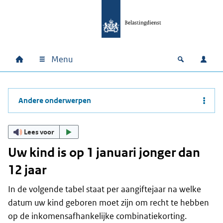
Ga naar hoofdinhoud
Ga direct naar hoofdnavigatie
Ga direct naar footer
Menu
Home
Open zoek
Inlo
Hoofdnavigatie
Andere onderwerpen
Lees voor
Uw kind is op 1 januari jonger dan
12 jaar
In de volgende tabel staat per aangiftejaar na welke
datum uw kind geboren moet zijn om recht te hebben
op de inkomensafhankelijke combinatiekorting.