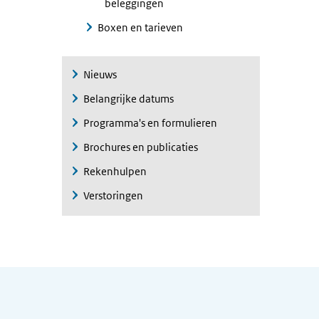
beleggingen
Boxen en tarieven
Nieuws
Belangrijke datums
Programma's en formulieren
Brochures en publicaties
Rekenhulpen
Verstoringen
Algemene informatie