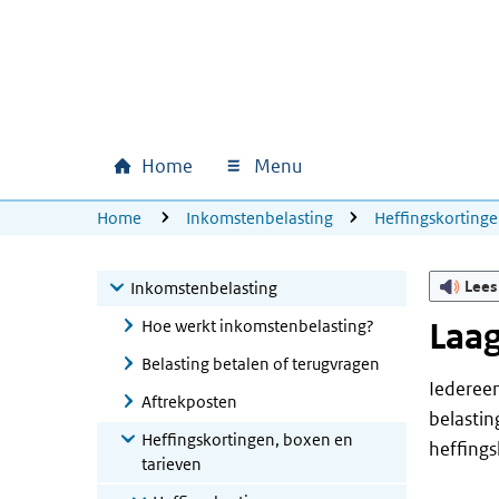
Ga naar hoofdinhoud
Ga direct naar hoofdnavigatie
Ga direct naar footer
Home
Menu
Hoofdnavigatie
U bevindt zich hier:
Home
Inkomstenbelasting
Heffingskortinge
Lees
Inkomstenbelasting
Hoe werkt inkomstenbelasting?
Laag
Belasting betalen of terugvragen
Iedereen
Aftrekposten
belastin
Heffingskortingen, boxen en
heffings
tarieven