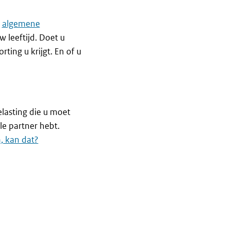
e
algemene
w leeftijd. Doet u
ting u krijgt. En of u
elasting die u moet
ale partner hebt.
, kan dat?