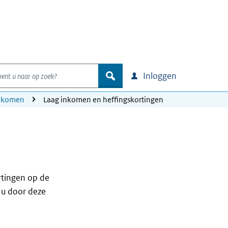
nt u naar op zoek?
zoek
Inloggen
inkomen
Laag inkomen en heffingskortingen
n
rtingen op de
 u door deze