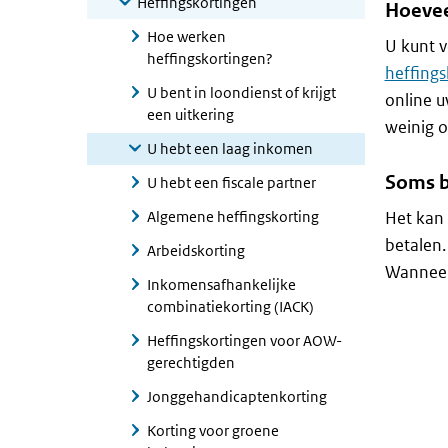
Heffingskortingen
Hoevee
Hoe werken
U kunt v
heffingskortingen?
heffings
U bent in loondienst of krijgt
online u
een uitkering
weinig o
U hebt een laag inkomen
Soms b
U hebt een fiscale partner
Algemene heffingskorting
Het kan 
betalen.
Arbeidskorting
Wanneer 
Inkomensafhankelijke
combinatiekorting (IACK)
Heffingskortingen voor AOW-
gerechtigden
Jonggehandicaptenkorting
Korting voor groene