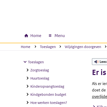
Ga naar hoofdinhoud
Ga direct naar hoofdnavigatie
Ga direct naar footer
Home
Menu
Hoofdnavigatie
U bevindt zich hier:
Home
Toeslagen
Wijzigingen doorgeven
Lees
Toeslagen
Zorgtoeslag
Er i
Huurtoeslag
Als er i
Kinderopvangtoeslag
doet de
Kindgebonden budget
overlijd
Hoe werken toeslagen?