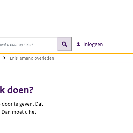
nt u naar op zoek?
zoek
Inloggen
Er is iemand overleden
ik doen?
s door te geven. Dat
? Dan moet u het