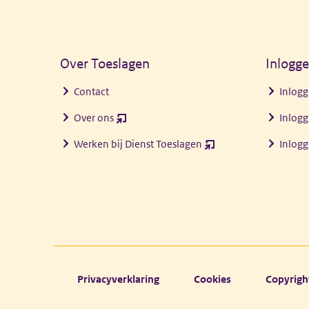
Algemene informatie
Over Toeslagen
Inlogg
Contact
Inlogg
Over ons
Inlogg
(opent
nieuw
Werken bij Dienst Toeslagen
Inlog
(opent
venster)
nieuw
venster)
Footer links
Privacyverklaring
Cookies
Copyrigh