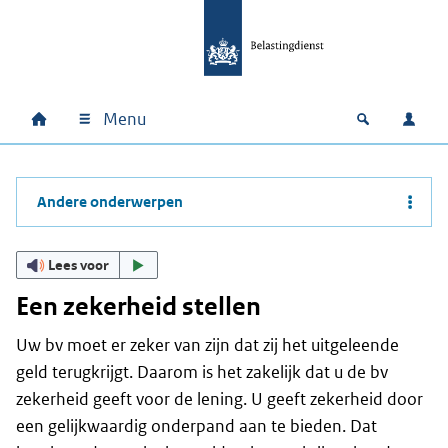
Ga naar hoofdinhoud
Ga direct naar hoofdnavigatie
Ga direct naar footer
Menu
Home
Open zoek
Inlo
Hoofdnavigatie
Andere onderwerpen
Lees voor
Een zekerheid stellen
Uw bv moet er zeker van zijn dat zij het uitgeleende
geld terugkrijgt. Daarom is het zakelijk dat u de bv
zekerheid geeft voor de lening. U geeft zekerheid door
een gelijkwaardig onderpand aan te bieden. Dat