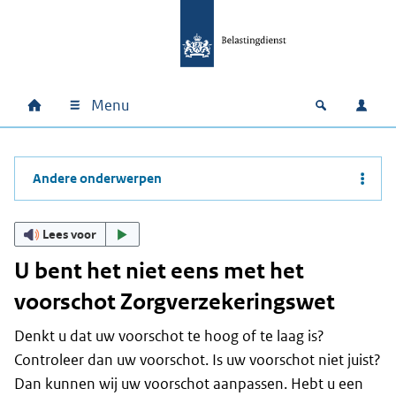
Ga naar hoofdinhoud
Ga direct naar hoofdnavigatie
Ga direct naar footer
Menu
Home
Open zoek
Inlo
Hoofdnavigatie
Andere onderwerpen
Lees voor
U bent het niet eens met het
voorschot Zorgverzekeringswet
Denkt u dat uw voorschot te hoog of te laag is?
Controleer dan uw voorschot. Is uw voorschot niet juist?
Dan kunnen wij uw voorschot aanpassen. Hebt u een