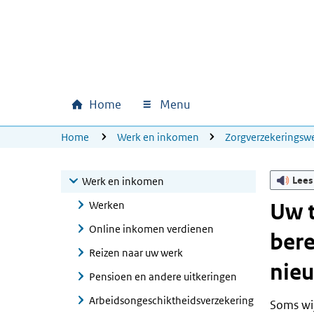
Ga naar hoofdinhoud
Ga direct naar hoofdnavigatie
Ga direct naar footer
Home
Menu
Hoofdnavigatie
U bevindt zich hier:
Home
Werk en inkomen
Zorgverzekeringsw
Lees
Werk en inkomen
Werken
Uw t
Online inkomen verdienen
bere
Reizen naar uw werk
nie
Pensioen en andere uitkeringen
Arbeidsongeschiktheidsverzekering
Soms wi