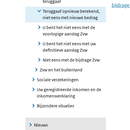
teruggaaf
bijdrage
Teruggaaf opnieuw berekend,
niet eens met nieuwe bedrag
U bent het niet eens met de
voorlopige aanslag Zvw
U bent het niet eens met uw
definitieve aanslag Zvw
Niet eens met de bijdrage Zvw
Zvw en het buitenland
Sociale verzekeringen
Uw geregistreerde inkomen en de
inkomensverklaring
Bijzondere situaties
Nieuws