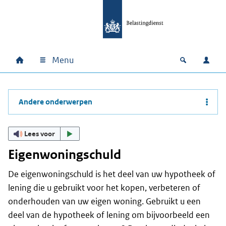
Ga naar hoofdinhoud
Ga direct naar hoofdnavigatie
Ga direct naar footer
Menu
Home
Open zoek
Inlo
Hoofdnavigatie
Andere onderwerpen
Lees voor
Eigenwoningschuld
De eigenwoningschuld is het deel van uw hypotheek of
lening die u gebruikt voor het kopen, verbeteren of
onderhouden van uw eigen woning. Gebruikt u een
deel van de hypotheek of lening om bijvoorbeeld een