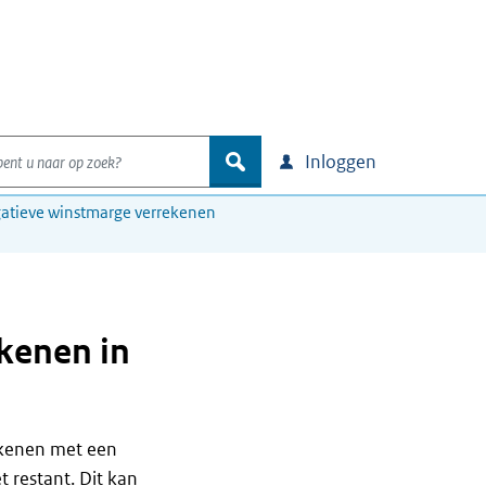
nt u naar op zoek?
zoek
Inloggen
atieve winstmarge verrekenen
ekenen in
ekenen met een
t restant. Dit kan