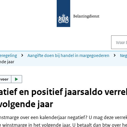
Waar be
eregeling
Aangifte doen bij handel in margegoederen
Neg
nde jaar
 voor
tief en positief jaarsaldo verr
volgende jaar
nstmarge over een kalenderjaar negatief? U mag deze verr
e winstmarge in het volgende jaar. U betaalt dan btw over he