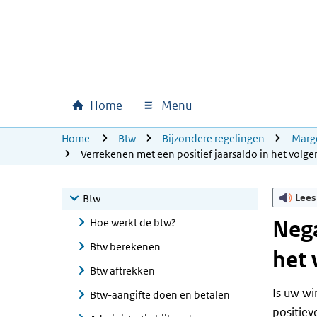
Ga naar hoofdinhoud
Ga direct naar hoofdnavigatie
Ga direct naar footer
Home
Menu
Hoofdnavigatie
U bevindt zich hier:
Home
Btw
Bijzondere regelingen
Marg
Verrekenen met een positief jaarsaldo in het volge
Lees
Btw
Hoe werkt de btw?
Nega
Btw berekenen
het 
Btw aftrekken
Is uw wi
Btw-aangifte doen en betalen
positiev