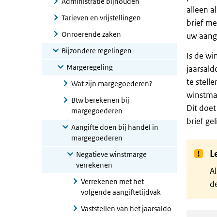
Administratie bijhouden
alleen a
Tarieven en vrijstellingen
brief m
Onroerende zaken
uw aangi
Bijzondere regelingen
Is de wi
Margeregeling
jaarsald
te stell
Wat zijn margegoederen?
winstmar
Btw berekenen bij
Dit doet
margegoederen
brief ge
Aangifte doen bij handel in
margegoederen
L
Negatieve winstmarge
verrekenen
Al
Verrekenen met het
de
volgende aangiftetijdvak
Vaststellen van het jaarsaldo