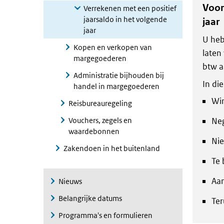
Voor
Verrekenen met een positief
jaarsaldo in het volgende
jaar
jaar
U heb
Kopen en verkopen van
laten
margegoederen
btw a
Administratie bijhouden bij
In di
handel in margegoederen
Win
Reisbureauregeling
Vouchers, zegels en
Neg
waardebonnen
Nie
Zakendoen in het buitenland
Te 
Aan
Nieuws
Belangrijke datums
Ter
Programma's en formulieren