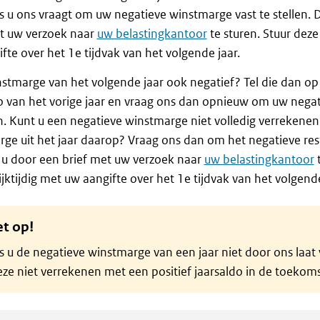
ls u ons vraagt om uw negatieve winstmarge vast te stellen. 
et uw verzoek naar
uw belastingkantoor
te sturen. Stuur deze 
fte over het 1e tijdvak van het volgende jaar.
nstmarge van het volgende jaar ook negatief? Tel die dan op 
o van het vorige jaar en vraag ons dan opnieuw om uw nega
en. Kunt u een negatieve winstmarge niet volledig verrekene
ge uit het jaar daarop? Vraag ons dan om het negatieve resta
 u door een brief met uw verzoek naar
uw belastingkantoor
t
lijktijdig met uw aangifte over het 1e tijdvak van het volgende
et op!
s u de negatieve winstmarge van een jaar niet door ons laat v
ze niet verrekenen met een positief jaarsaldo in de toekoms