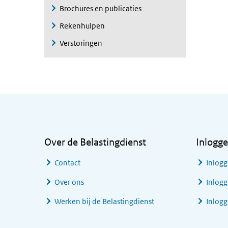
Brochures en publicaties
Rekenhulpen
Verstoringen
Algemene informatie
Over de Belastingdienst
Inlogg
Contact
Inlogg
Over ons
Inlogg
Werken bij de Belastingdienst
Inlog