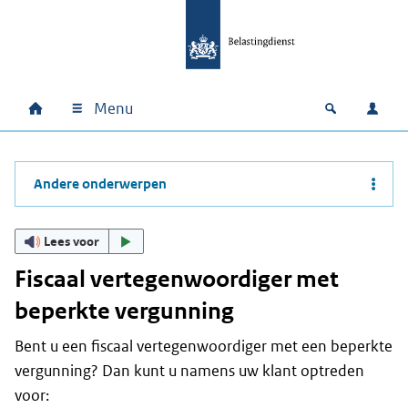
Ga naar hoofdinhoud
Ga direct naar hoofdnavigatie
Ga direct naar footer
Menu
Home
Open zoek
Inlo
Hoofdnavigatie
Andere onderwerpen
Lees voor
Fiscaal vertegenwoordiger met
beperkte vergunning
Bent u een fiscaal vertegenwoordiger met een beperkte
vergunning? Dan kunt u namens uw klant optreden
voor: