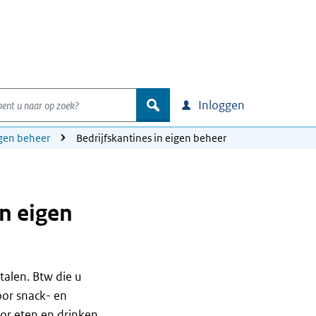
nt u naar op zoek?
zoek
Inloggen
igen beheer
Bedrijfskantines in eigen beheer
in eigen
talen. Btw die u
oor snack- en
oor eten en drinken