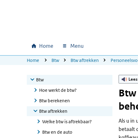
Ga naar hoofdinhoud
Ga direct naar hoofdnavigatie
Ga direct naar footer
Home
Menu
Hoofdnavigatie
U bevindt zich hier:
Home
Btw
Btw aftrekken
Personeelsvo
Lees
Btw
Hoe werkt de btw?
Btw 
Btw berekenen
beh
Btw aftrekken
Als u in
Welke btw is aftrekbaar?
betaalt 
Btw en de auto
koffieau