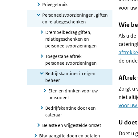
Privégebruik
voor uw 
Personeelsvoorzieningen, giften
en relatiegeschenken
Wie be
Drempelbedrag giften,
Als u de
relatiegeschenken en
catering
personeelsvoorzieningen
aftrekke
Toegestane aftrek
de onder
personeelsvoorzieningen
Bedrijfskantines in eigen
Aftrek
beheer
Zorgt u 
Eten en drinken voor uw
niet alt
personeel
voor uw 
Bedrijfskantine door een
cateraar
U doet
Belaste en vrijgestelde omzet
Doet u g
Btw-aangifte doen en betalen