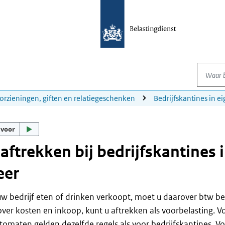
Waar be
orzieningen, giften en relatiegeschenken
Bedrijfskantines in e
 voor
aftrekken bij bedrijfskantines 
eer
 uw bedrijf eten of drinken verkoopt, moet u daarover btw be
over kosten en inkoop, kunt u aftrekken als voorbelasting. V
tomaten gelden dezelfde regels als voor bedrijfskantines. V