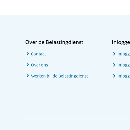
Algemene informatie
Over de Belastingdienst
Inlogg
Contact
Inlogg
Over ons
Inlogg
Werken bij de Belastingdienst
Inlog
Footer links