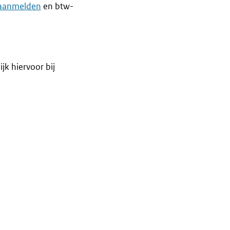
 aanmelden
en btw-
jk hiervoor bij