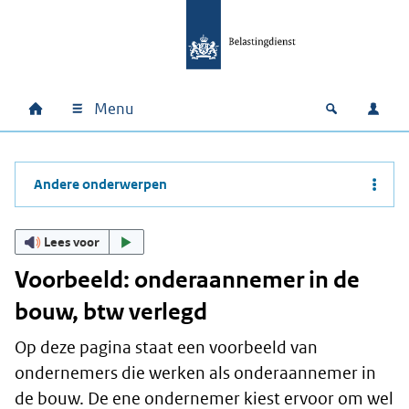
Ga naar hoofdinhoud
Ga direct naar hoofdnavigatie
Ga direct naar footer
Menu
Home
Open zoek
Inlo
Hoofdnavigatie
Andere onderwerpen
Lees voor
Voorbeeld: onderaannemer in de
bouw, btw verlegd
Op deze pagina staat een voorbeeld van
ondernemers die werken als onderaannemer in
de bouw. De ene ondernemer kiest ervoor om wel