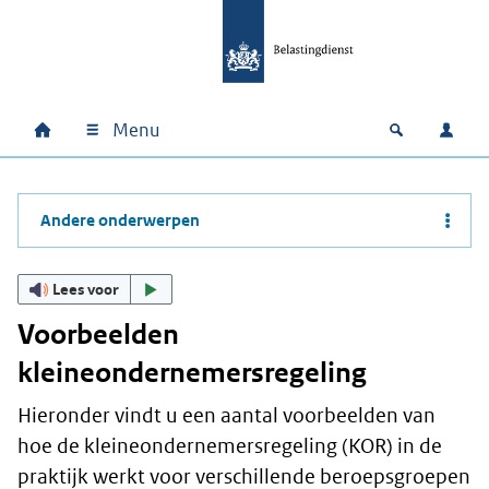
Ga naar hoofdinhoud
Ga direct naar hoofdnavigatie
Ga direct naar footer
Menu
Home
Open zoek
Inlo
Hoofdnavigatie
Andere onderwerpen
Lees voor
Voorbeelden
kleineondernemersregeling
Hieronder vindt u een aantal voorbeelden van
hoe de kleineondernemersregeling (KOR) in de
praktijk werkt voor verschillende beroepsgroepen