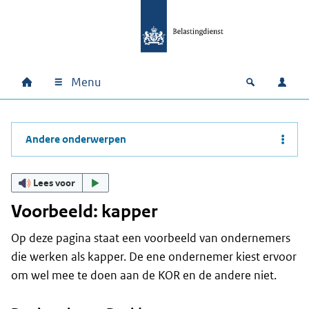
Ga naar hoofdinhoud
Ga direct naar hoofdnavigatie
Ga direct naar footer
Menu
Home
Open zoek
Inlo
Hoofdnavigatie
Andere onderwerpen
Lees voor
Voorbeeld: kapper
Op deze pagina staat een voorbeeld van ondernemers
die werken als kapper. De ene ondernemer kiest ervoor
om wel mee te doen aan de KOR en de andere niet.