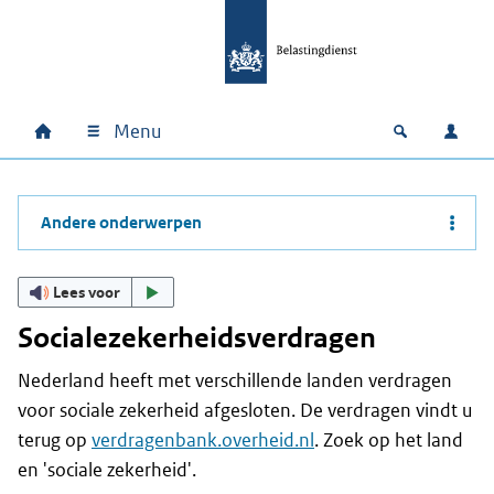
Ga naar hoofdinhoud
Ga direct naar hoofdnavigatie
Ga direct naar footer
Menu
Home
Open zoek
Inlo
Hoofdnavigatie
Andere onderwerpen
Lees voor
Socialezekerheidsverdragen
Nederland heeft met verschillende landen verdragen
voor sociale zekerheid afgesloten. De verdragen vindt u
terug op
verdragenbank.overheid.nl
. Zoek op het land
en 'sociale zekerheid'.