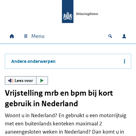
Ga naar hoofdinhoud
Ga direct naar hoofdnavigatie
Ga direct naar footer
Menu
Home
Open zoek
Inlo
Hoofdnavigatie
Andere onderwerpen
Lees voor
Vrijstelling mrb en bpm bij kort
gebruik in Nederland
Woont u in Nederland? En gebruikt u een motorrijtuig
met een buitenlands kenteken maximaal 2
aaneengesloten weken in Nederland? Dan komt u in