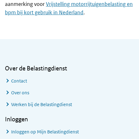
aanmerking voor
Vrijstelling motorrijtuigenbelasting en
bpm bij kort gebruik in Nederland
.
Algemene informatie
Over de Belastingdienst
Contact
Over ons
Werken bij de Belastingdienst
Inloggen
Inloggen op Mijn Belastingdienst