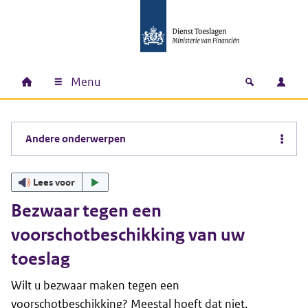
Ga naar hoofdinhoud
Ga direct naar hoofdnavigatie
Ga direct naar footer
Menu
Home
Open zoek
Inlo
Hoofdnavigatie
Andere onderwerpen
Lees voor
Bezwaar tegen een
voorschotbeschikking van uw
toeslag
Wilt u bezwaar maken tegen een
voorschotbeschikking? Meestal hoeft dat niet.