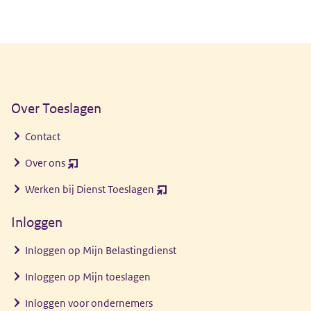
Algemene informatie
Over Toeslagen
Contact
Over ons
(opent
nieuw
Werken bij Dienst Toeslagen
(opent
venster)
nieuw
Inloggen
venster)
Inloggen op Mijn Belastingdienst
Inloggen op Mijn toeslagen
Inloggen voor ondernemers