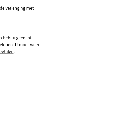
de verlenging met
n hebt u geen, of
fgelopen. U moet weer
betalen
.