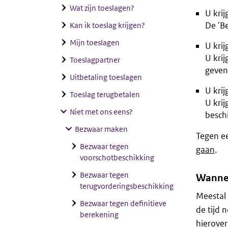
Wat zijn toeslagen?
U krijg
De 'B
Kan ik toeslag krijgen?
Mijn toeslagen
U krij
U krij
Toeslagpartner
geven
Uitbetaling toeslagen
U krij
Toeslag terugbetalen
U krij
Niet met ons eens?
besch
Bezwaar maken
Tegen ee
Bezwaar tegen
gaan
.
voorschotbeschikking
Bezwaar tegen
Wanneer
terugvorderingsbeschikking
Meestal 
Bezwaar tegen definitieve
de tijd 
berekening
hierover