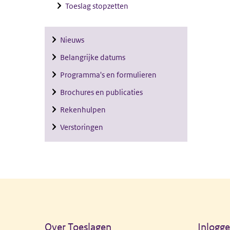
Toeslag stopzetten
Nieuws
Belangrijke datums
Programma's en formulieren
Brochures en publicaties
Rekenhulpen
Verstoringen
Algemene informatie
Over Toeslagen
Inlogg