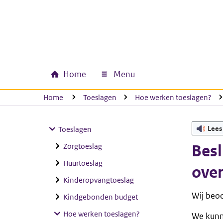
Ga naar hoofdinhoud
Ga direct naar hoofdnavigatie
Ga direct naar footer
Home
Menu
Hoofdnavigatie
U bevindt zich hier:
Home
Toeslagen
Hoe werken toeslagen?
Lees
Toeslagen
Zorgtoeslag
Besl
Huurtoeslag
over
Kinderopvangtoeslag
Wij beo
Kindgebonden budget
Hoe werken toeslagen?
We kunne