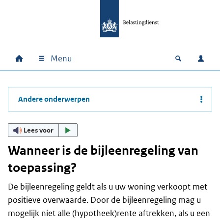
Ga naar hoofdinhoud
Ga direct naar hoofdnavigatie
Ga direct naar footer
Menu
Home
Open zoek
Inlo
Hoofdnavigatie
Andere onderwerpen
Lees voor
Wanneer is de bijleenregeling van
toepassing?
De bijleenregeling geldt als u uw woning verkoopt met
positieve overwaarde. Door de bijleenregeling mag u
mogelijk niet alle (hypotheek)rente aftrekken, als u een