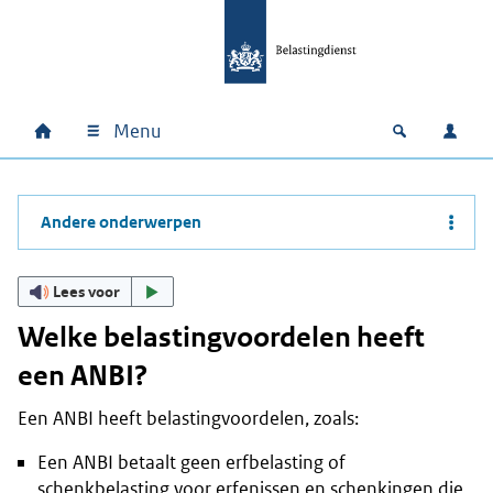
Ga naar hoofdinhoud
Ga direct naar hoofdnavigatie
Ga direct naar footer
Menu
Home
Open zoek
Inlo
Hoofdnavigatie
Andere onderwerpen
Lees voor
Welke belastingvoordelen heeft
een ANBI?
Een ANBI heeft belastingvoordelen, zoals:
Een ANBI betaalt geen erfbelasting of
schenkbelasting voor erfenissen en schenkingen die